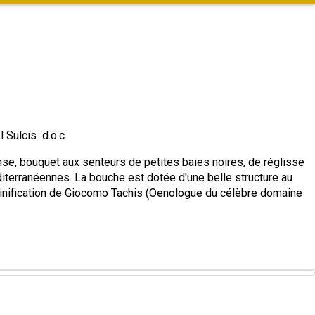
 Sulcis d.o.c.
ense, bouquet aux senteurs de petites baies noires, de réglisse
terranéennes. La bouche est dotée d'une belle structure au
vinification de Giocomo Tachis (Oenologue du célèbre domaine