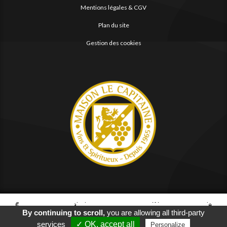
Mentions légales & CGV
Plan du site
Gestion des cookies
© 2026
Agence Web Thonon Les Bains
-
Référencement Google
By continuing to scroll,
you are allowing all third-party
Thonon Les Bains
Clic And Go
création site internet thonon
clicandgo.com
services
✓ OK, accept all
Personalize