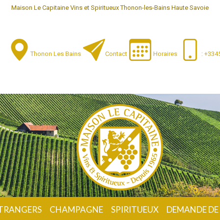
Maison Le Capitaine Vins et Spiritueux Thonon-les-Bains Haute Savoie
Thonon Les Bains
Contact
Horaires
: +33
ÉTRANGERS
CHAMPAGNE
SPIRITUEUX
DEMANDE DE