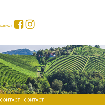
450264077
 CONTACT
CONTACT