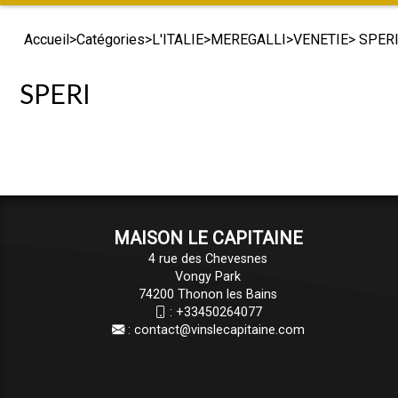
Accueil
>
Catégories
>
L'ITALIE
>
MEREGALLI
>
VENETIE
> SPER
SPERI
MAISON LE CAPITAINE
4 rue des Chevesnes
Vongy Park
74200 Thonon les Bains
:
+33450264077
:
contact@vinslecapitaine.com