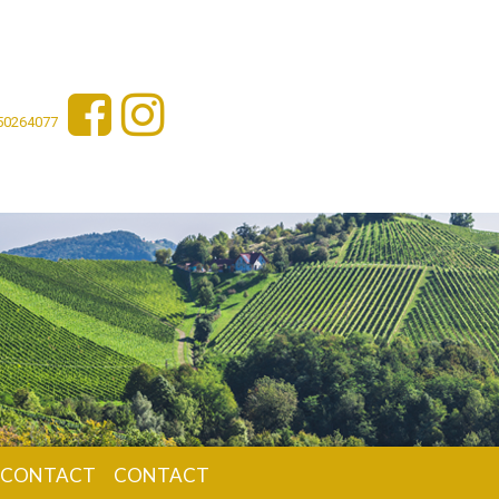
450264077
 CONTACT
CONTACT