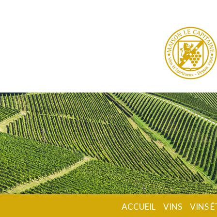
ACCUEIL
VINS
VINS 