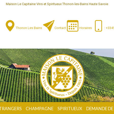
Maison Le Capitaine Vins et Spiritueux Thonon-les-Bains Haute Savoie
Thonon Les Bains
Contact
Horaires
: +33
ÉTRANGERS
CHAMPAGNE
SPIRITUEUX
DEMANDE DE