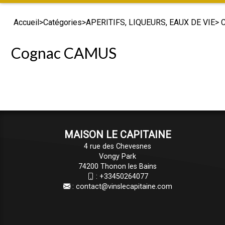
Accueil
>
Catégories
>
APERITIFS, LIQUEURS, EAUX DE VIE
> 
Cognac CAMUS
MAISON LE CAPITAINE
4 rue des Chevesnes
Vongy Park
74200 Thonon les Bains
:
+33450264077
:
contact@vinslecapitaine.com