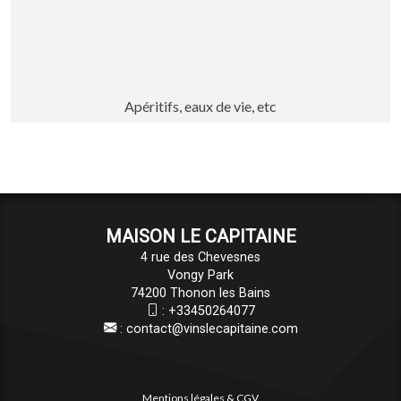
Apéritifs, eaux de vie, etc
MAISON LE CAPITAINE
4 rue des Chevesnes
Vongy Park
74200 Thonon les Bains
:
+33450264077
:
contact@vinslecapitaine.com
Mentions légales & CGV